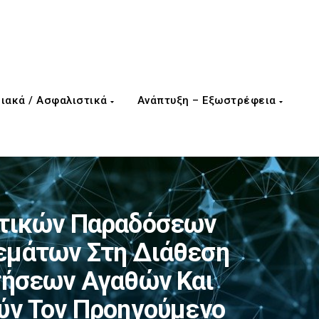
ιακά / Ασφαλιστικά
Ανάπτυξη – Εξωστρέφεια
οτικών Παραδόσεων
εμάτων Στη Διάθεση
τήσεων Αγαθών Και
ύν Τον Προηγούμενο