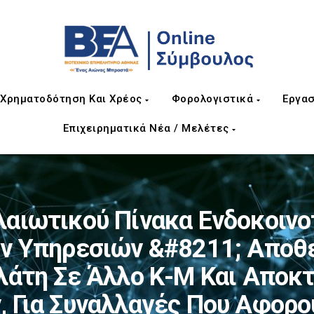
Χρηματοδότηση Και Χρέος
Φορολογιστικά
Εργασ
Επιχειρηματικά Νέα / Μελέτες
αιωτικού Πίνακα Ενδοκοιν
ν Υπηρεσιών &#8211; Αποθ
λάτη Σε Άλλο Κ-Μ Και Αποκ
 Για Συναλλαγές Που Αφορο