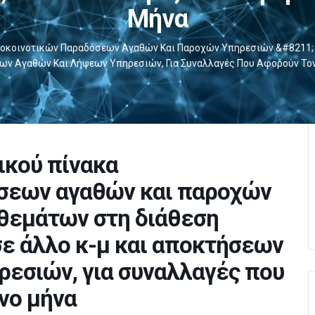
Μήνα
οκοινοτικών Παραδόσεων Αγαθών Και Παροχών Υπηρεσιών &#8211; 
ων Αγαθών Και Λήψεων Υπηρεσιών, Για Συναλλαγές Που Αφορούν Το
κού πίνακα
σεων αγαθών και παροχών
θεμάτων στη διάθεση
ε άλλο κ-μ και αποκτήσεων
εσιών, για συναλλαγές που
νο μήνα