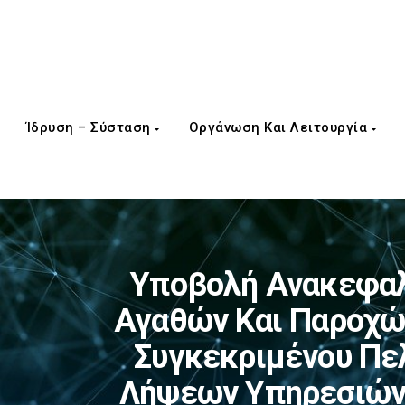
Ίδρυση – Σύσταση
Οργάνωση Και Λειτουργία
Υποβολή Ανακεφαλ
Αγαθών Και Παροχώ
Συγκεκριμένου Πε
Λήψεων Υπηρεσιών,