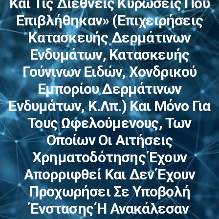
Και Τις Διεθνείς Κυρώσεις Που
Επιβλήθηκαν» (επιχειρήσεις
Κατασκευής Δερμάτινων
Ενδυμάτων, Κατασκευής
Γούνινων Ειδών, Χονδρικού
Εμπορίου Δερμάτινων
Ενδυμάτων, Κ.λπ.) Και Μόνο Για
Τους Ωφελούμενους, Των
Οποίων Οι Αιτήσεις
Χρηματοδότησης Έχουν
Απορριφθεί Και Δεν Έχουν
Προχωρήσει Σε Υποβολή
Ένστασης Ή Ανακάλεσαν