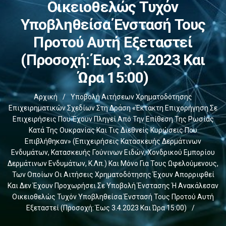
Οικειοθελώς Τυχόν
Υποβληθείσα Ένστασή Τους
Προτού Αυτή Εξεταστεί
(Προσοχή: Έως 3.4.2023 Και
Ώρα 15:00)
Αρχική
/
Υποβολή Αιτήσεων Χρηματοδότησης
Επιχειρηματικών Σχεδίων Στη Δράση «Έκτακτη Επιχορήγηση Σε
Επιχειρήσεις Που Έχουν Πληγεί Από Την Επίθεση Της Ρωσίας
Κατά Της Ουκρανίας Και Τις Διεθνείς Κυρώσεις Που
Επιβλήθηκαν» (επιχειρήσεις Κατασκευής Δερμάτινων
Ενδυμάτων, Κατασκευής Γούνινων Ειδών, Χονδρικού Εμπορίου
Δερμάτινων Ενδυμάτων, Κ.λπ.) Και Μόνο Για Τους Ωφελούμενους,
Των Οποίων Οι Αιτήσεις Χρηματοδότησης Έχουν Απορριφθεί
Και Δεν Έχουν Προχωρήσει Σε Υποβολή Ένστασης Ή Ανακάλεσαν
Οικειοθελώς Τυχόν Υποβληθείσα Ένστασή Τους Προτού Αυτή
Εξεταστεί (Προσοχή: Έως 3.4.2023 Και Ώρα 15:00)
/