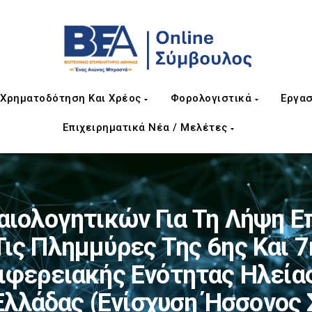
Χρηματοδότηση Και Χρέος
Φορολογιστικά
Εργασ
Επιχειρηματικά Νέα / Μελέτες
αιολογητικών Για Τη Λήψη Ε
ις Πλημμύρες Της 6ης Και 7
ιφερειακής Ενότητας Ηλεία
Ελλάδας (ενίσχυση Ήσσονος 