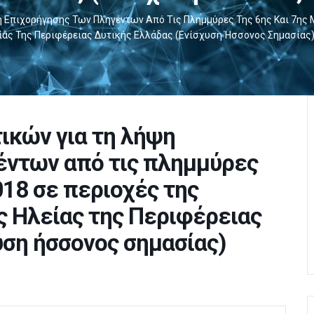
η Επιχορήγησης Των Πληγέντων Από Τις Πλημμύρες Της 6ης Και 7ης 
ίας Της Περιφέρειας Δυτικής Ελλάδας (ενίσχυση Ήσσονος Σημασίας
ικών για τη λήψη
έντων από τις πλημμύρες
018 σε περιοχές της
 Ηλείας της Περιφέρειας
υση ήσσονος σημασίας)