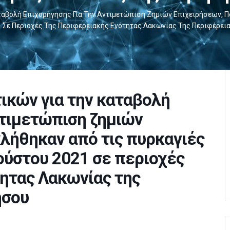
ταβολή Επιχορήγησης Για Την Αντιμετώπιση Ζημιών Επιχειρήσεων, Π
 Σε Περιοχές Της Περιφερειακής Ενότητας Λακωνίας Της Περιφέρει
ικών για την καταβολή
ντιμετώπιση ζημιών
λήθηκαν από τις πυρκαγιές
ούστου 2021 σε περιοχές
ητας Λακωνίας της
ήσου