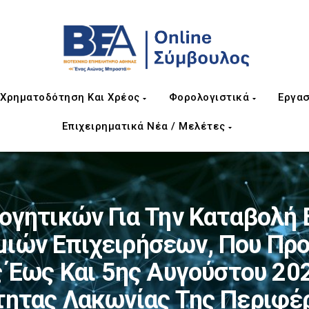
Χρηματοδότηση Και Χρέος
Φορολογιστικά
Εργασ
Επιχειρηματικά Νέα / Μελέτες
γητικών Για Την Καταβολή 
μιών Επιχειρήσεων, Που Προ
 Έως Και 5ης Αυγούστου 20
τητας Λακωνίας Της Περιφέ