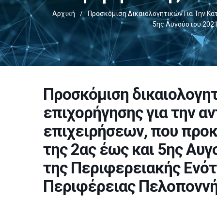
Αρχική
/
Προσκόμιση Δικαιολογητικών Για Την Κα
5ης Αυγούστου 2021
Προσκόμιση δικαιολογητ
επιχορήγησης για την α
επιχειρήσεων, που προκ
της 2ας έως και 5ης Αυγ
της Περιφερειακής Ενότ
Περιφέρειας Πελοπονν