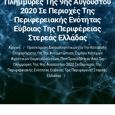
Πλημμύρες Της 9ης Αυγούστου
2020 Σε Περιοχές Της
Περιφερειακής Ενότητας
Εύβοιας Της Περιφέρειας
Στερεάς Ελλάδας
Αρχική
/
Προσκόμιση Δικαιολογητικών Για Την Καταβολή
Επιχορήγησης Για Την Αντιμετώπιση Ζημιών Κατόχων
Αγροτικών Εκμεταλλεύσεων, Που Προκλήθηκαν Από Τις
Πλημμύρες Της 9ης Αυγούστου 2020 Σε Περιοχές Της
Περιφερειακής Ενότητας Εύβοιας Της Περιφέρειας Στερεάς
Ελλάδας
/