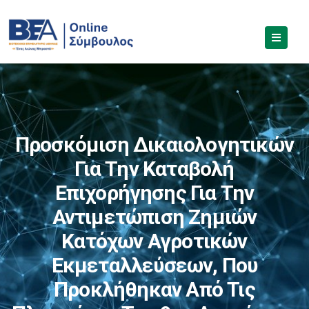
Προσκόμιση Δικαιολογητικών
Για Την Καταβολή
Επιχορήγησης Για Την
Αντιμετώπιση Ζημιών
Κατόχων Αγροτικών
Εκμεταλλεύσεων, Που
Προκλήθηκαν Από Τις