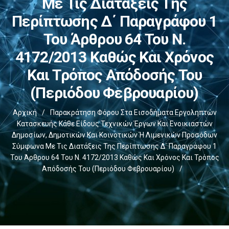
Με Τις Διατάξεις Της
Περίπτωσης Δ΄ Παραγράφου 1
Του Άρθρου 64 Του Ν.
4172/2013 Καθώς Και Χρόνος
Και Τρόπος Απόδοσής Του
(Περιόδου Φεβρουαρίου)
Αρχική
/
Παρακράτηση Φόρου Στα Εισοδήματα Εργοληπτών
Κατασκευής Κάθε Είδους Τεχνικών Έργων Και Ενοικιαστών
Δημοσίων, Δημοτικών Και Κοινοτικών Ή Λιμενικών Προσόδων
Σύμφωνα Με Τις Διατάξεις Της Περίπτωσης Δ΄ Παραγράφου 1
Του Άρθρου 64 Του Ν. 4172/2013 Καθώς Και Χρόνος Και Τρόπος
Απόδοσής Του (Περιόδου Φεβρουαρίου)
/