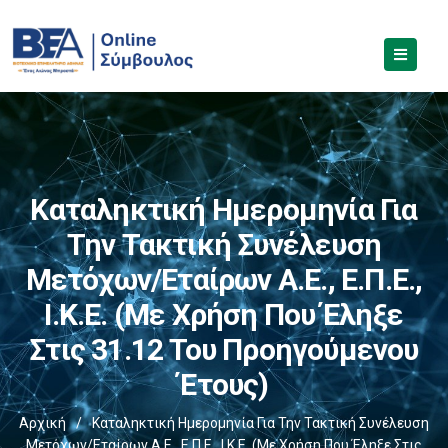
Καταληκτική Ημερομηνία Για
Την Τακτική Συνέλευση
Μετόχων/εταίρων Α.Ε., Ε.Π.Ε.,
Ι.Κ.Ε. (με Χρήση Που Έληξε
Στις 31.12 Του Προηγούμενου
Έτους)
Αρχική
/
Καταληκτική Ημερομηνία Για Την Τακτική Συνέλευση
Μετόχων/εταίρων Α.Ε., Ε.Π.Ε., Ι.Κ.Ε. (με Χρήση Που Έληξε Στις