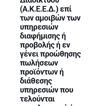
(Α.Κ.Ε.Ε.Δ.) επί
των αμοιβών των
υπηρεσιών
διαφήμισης ή
προβολής ή εν
γένει προώθησης
πωλήσεων
προϊόντων ή
διάθεσης
υπηρεσιών που
τελούνται