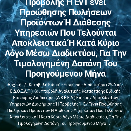
Προβολής Ή Εν Γένει
Προώθησης Πωλήσεων
Προϊόντων Ή Διάθεσης
Υπηρεσιών Που Τελούνται
Αποκλειστικά Ή Κατά Κύριο
Λόγο Μέσω Διαδικτύου, Για Την
Τιμολογημένη Δαπάνη Του
Προηγούμενου Μήνα
Αρχική
/
Καταβολή Ειδικής Εισφοράς Διαδικτύου (2% Υπέρ
Ε.Δ.Ο.Ε.Α.Π.) Και Υποβολή Αναλυτικής Κατάστασης Ειδικής
Εισφοράς Διαδικτύου (Α.Κ.Ε.Ε.Δ.) Επί Των Αμοιβών Των
Υπηρεσιών Διαφήμισης Ή Προβολής Ή Εν Γένει Προώθησης
Πωλήσεων Προϊόντων Ή Διάθεσης Υπηρεσιών Που Τελούνται
Αποκλειστικά Ή Κατά Κύριο Λόγο Μέσω Διαδικτύου, Για Την
Τιμολογημένη Δαπάνη Του Προηγούμενου Μήνα
/