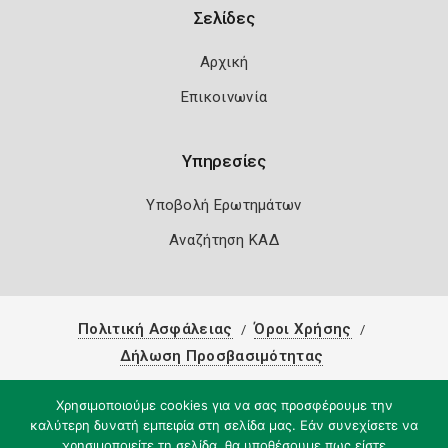
Σελίδες
Αρχική
Επικοινωνία
Υπηρεσίες
Υποβολή Ερωτημάτων
Αναζήτηση ΚΑΔ
Πολιτική Ασφάλειας
Όροι Χρήσης
Δήλωση Προσβασιμότητας
Copyright 2026
Knowledge A.E.
Χρησιμοποιούμε cookies για να σας προσφέρουμε την
καλύτερη δυνατή εμπειρία στη σελίδα μας. Εάν συνεχίσετε να
χρησιμοποιείτε τη σελίδα, θα υποθέσουμε πως είστε