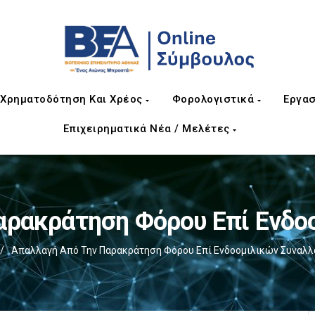
Χρηματοδότηση Και Χρέος
Φορολογιστικά
Εργασ
Επιχειρηματικά Νέα / Μελέτες
αρακράτηση Φόρου Επί Ενδο
/
Απαλλαγή Από Την Παρακράτηση Φόρου Επί Ενδοομιλικών Συναλ